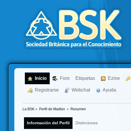
  Inicio
  Foro
Etiquetas
  Ezine
  Registrarse
  Webchat
  Ayuda
La BSK
»
Perfil de Madlex 
»
Resumen
Información del Perfil
Distinciones