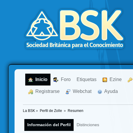
  Inicio
  Foro
Etiquetas
  Ezine
  Registrarse
  Webchat
  Ayuda
La BSK
»
Perfil de Zolle 
»
Resumen
Información del Perfil
Distinciones