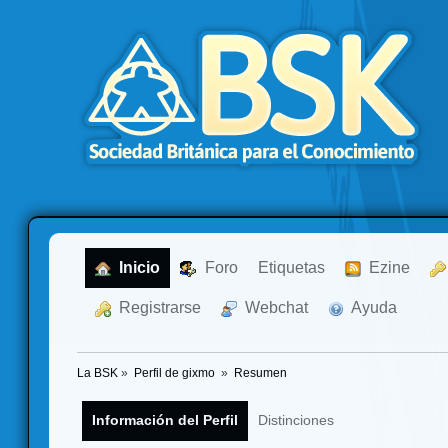
  Inicio
  Foro
Etiquetas
  Ezine
  Registrarse
  Webchat
  Ayuda
La BSK
»
Perfil de gixmo 
»
Resumen
Información del Perfil
Distinciones