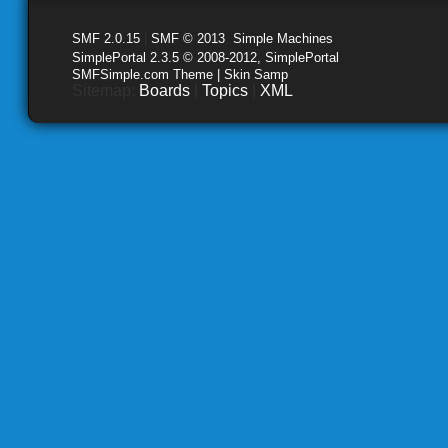
SMF 2.0.15
|
SMF © 2013
,
Simple Machines
SimplePortal 2.3.5 © 2008-2012, SimplePortal
SMFSimple.com Theme | Skin Samp
Sitemap:
Boards
|
Topics
|
XML