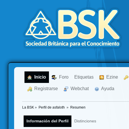
  Inicio
  Foro
Etiquetas
  Ezine
  Registrarse
  Webchat
  Ayuda
La BSK
»
Perfil de asfaloth 
»
Resumen
Información del Perfil
Distinciones