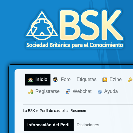
  Inicio
  Foro
Etiquetas
  Ezine
  Registrarse
  Webchat
  Ayuda
La BSK
»
Perfil de castrol 
»
Resumen
Información del Perfil
Distinciones