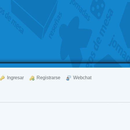
  Ingresar
  Registrarse
  Webchat