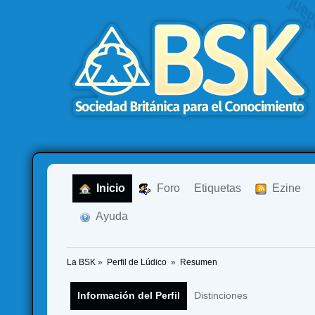
  Inicio
  Foro
Etiquetas
  Ezine
  Ayuda
La BSK
»
Perfil de Lúdico 
»
Resumen
Información del Perfil
Distinciones