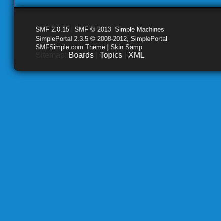
SMF 2.0.15
|
SMF © 2013
,
Simple Machines
SimplePortal 2.3.5 © 2008-2012, SimplePortal
SMFSimple.com Theme | Skin Samp
Sitemap:
Boards
|
Topics
|
XML