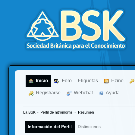
  Inicio
  Foro
Etiquetas
  Ezine
  Registrarse
  Webchat
  Ayuda
La BSK
»
Perfil de nitromortyr 
»
Resumen
Información del Perfil
Distinciones