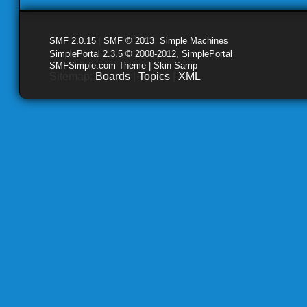
SMF 2.0.15
|
SMF © 2013
,
Simple Machines
SimplePortal 2.3.5 © 2008-2012, SimplePortal
SMFSimple.com Theme | Skin Samp
Sitemap:
Boards
|
Topics
|
XML