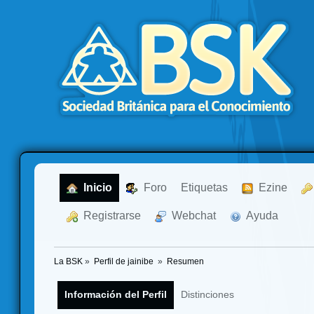
  Inicio
  Foro
Etiquetas
  Ezine
  Registrarse
  Webchat
  Ayuda
La BSK
»
Perfil de jainibe 
»
Resumen
Información del Perfil
Distinciones