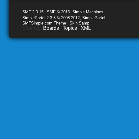
SMF 2.0.15
|
SMF © 2013
,
Simple Machines
SimplePortal 2.3.5 © 2008-2012, SimplePortal
SMFSimple.com Theme | Skin Samp
Sitemap:
Boards
|
Topics
|
XML