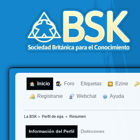
  Inicio
  Foro
Etiquetas
  Ezine
  Registrarse
  Webchat
  Ayuda
La BSK
»
Perfil de ega 
»
Resumen
Información del Perfil
Distinciones