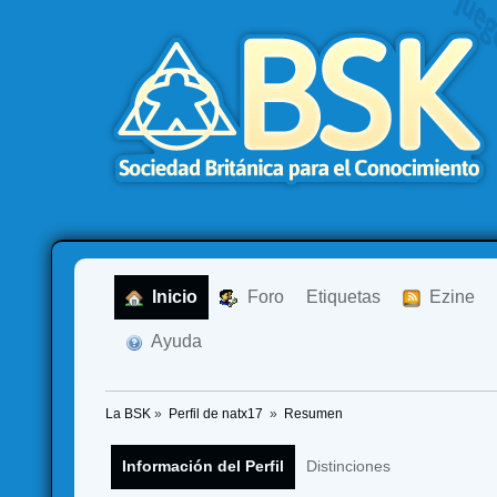
  Inicio
  Foro
Etiquetas
  Ezine
  Ayuda
La BSK
»
Perfil de natx17 
»
Resumen
Información del Perfil
Distinciones