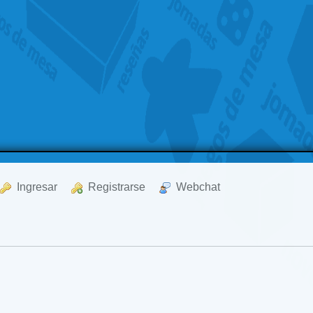
  Ingresar
  Registrarse
  Webchat