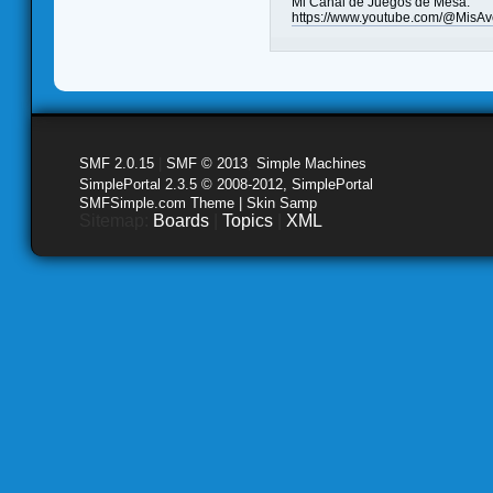
Mi Canal de Juegos de Mesa:
https://www.youtube.com/@MisAv
SMF 2.0.15
|
SMF © 2013
,
Simple Machines
SimplePortal 2.3.5 © 2008-2012, SimplePortal
SMFSimple.com Theme | Skin Samp
Sitemap:
Boards
|
Topics
|
XML