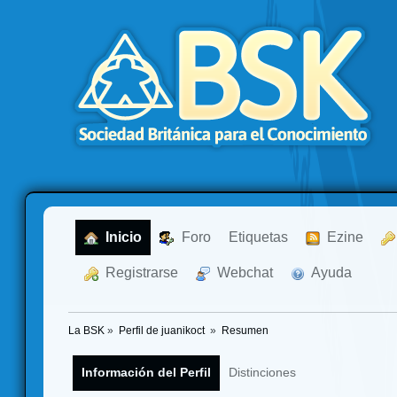
  Inicio
  Foro
Etiquetas
  Ezine
  Registrarse
  Webchat
  Ayuda
La BSK
»
Perfil de juanikoct 
»
Resumen
Información del Perfil
Distinciones