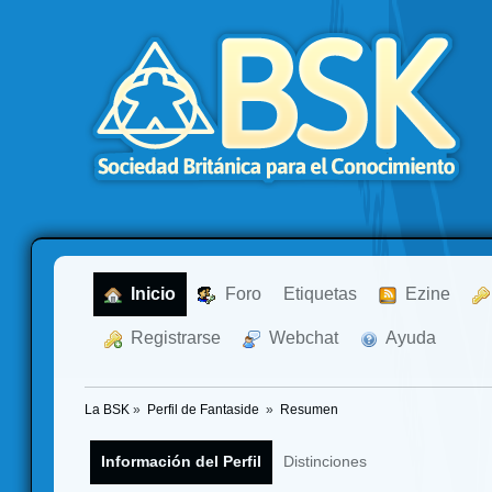
  Inicio
  Foro
Etiquetas
  Ezine
  Registrarse
  Webchat
  Ayuda
La BSK
»
Perfil de Fantaside 
»
Resumen
Información del Perfil
Distinciones