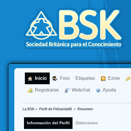
  Inicio
  Foro
Etiquetas
  Ezine
  Registrarse
  Webchat
  Ayuda
La BSK
»
Perfil de Felisanta88 
»
Resumen
Información del Perfil
Distinciones