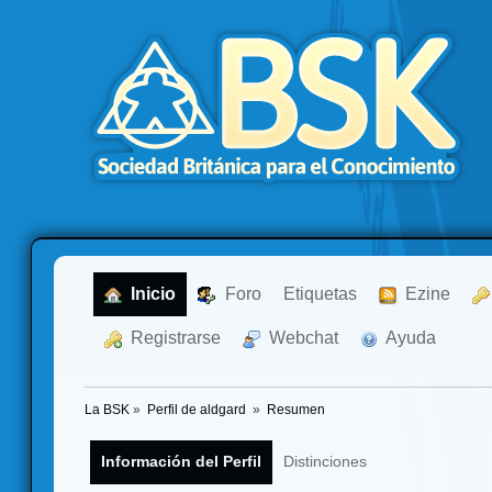
  Inicio
  Foro
Etiquetas
  Ezine
  Registrarse
  Webchat
  Ayuda
La BSK
»
Perfil de aldgard 
»
Resumen
Información del Perfil
Distinciones