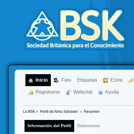
  Inicio
  Foro
Etiquetas
  Ezine
  Registrarse
  Webchat
  Ayuda
La BSK
»
Perfil de Alma Salvador 
»
Resumen
Información del Perfil
Distinciones