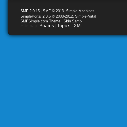
SMF 2.0.15
|
SMF © 2013
,
Simple Machines
SimplePortal 2.3.5 © 2008-2012, SimplePortal
SMFSimple.com Theme | Skin Samp
Sitemap:
Boards
|
Topics
|
XML