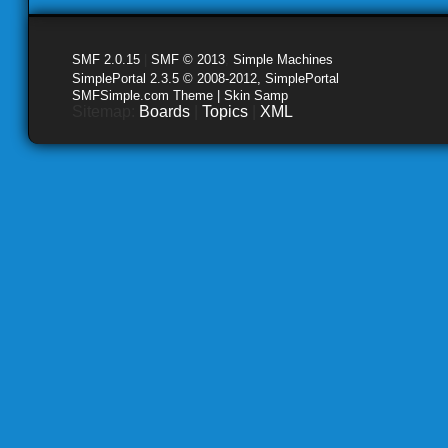
SMF 2.0.15
|
SMF © 2013
,
Simple Machines
SimplePortal 2.3.5 © 2008-2012, SimplePortal
SMFSimple.com Theme | Skin Samp
Sitemap:
Boards
|
Topics
|
XML