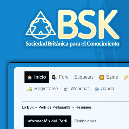
  Inicio
  Foro
Etiquetas
  Ezine
  Registrarse
  Webchat
  Ayuda
La BSK
»
Perfil de Mellagar89 
»
Resumen
Información del Perfil
Distinciones