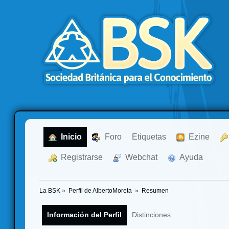
  Inicio
  Foro
Etiquetas
  Ezine
  Registrarse
  Webchat
  Ayuda
La BSK
»
Perfil de AlbertoMoreta 
»
Resumen
Información del Perfil
Distinciones