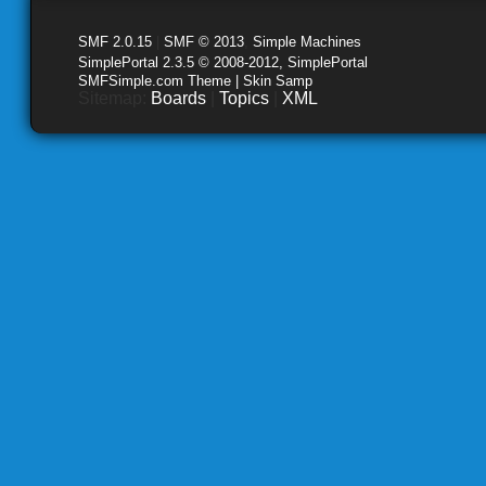
SMF 2.0.15
|
SMF © 2013
,
Simple Machines
SimplePortal 2.3.5 © 2008-2012, SimplePortal
SMFSimple.com Theme | Skin Samp
Sitemap:
Boards
|
Topics
|
XML