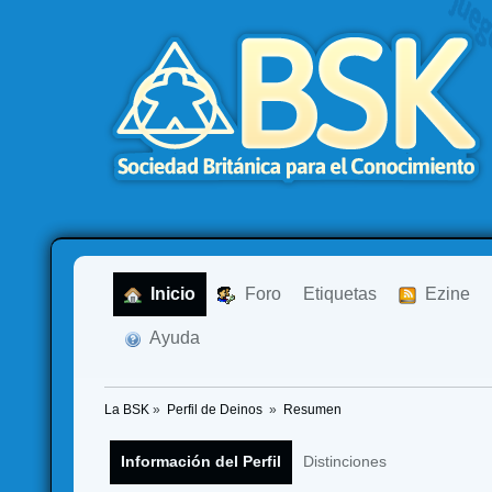
  Inicio
  Foro
Etiquetas
  Ezine
  Ayuda
La BSK
»
Perfil de Deinos 
»
Resumen
Información del Perfil
Distinciones