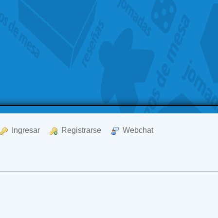
  Ingresar
  Registrarse
  Webchat