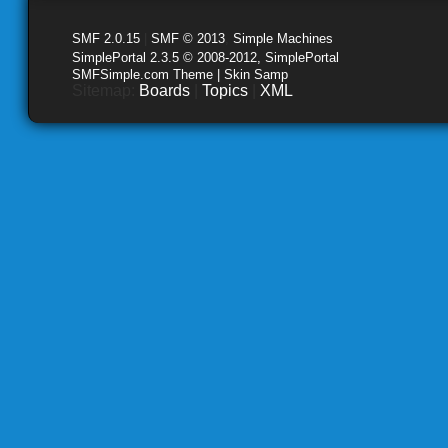
SMF 2.0.15
|
SMF © 2013
,
Simple Machines
SimplePortal 2.3.5 © 2008-2012, SimplePortal
SMFSimple.com Theme | Skin Samp
Sitemap:
Boards
|
Topics
|
XML