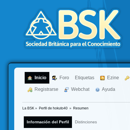
  Inicio
  Foro
Etiquetas
  Ezine
  Registrarse
  Webchat
  Ayuda
La BSK
»
Perfil de hokuto40 
»
Resumen
Información del Perfil
Distinciones