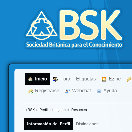
  Inicio
  Foro
Etiquetas
  Ezine
  Registrarse
  Webchat
  Ayuda
La BSK
»
Perfil de thejapp 
»
Resumen
Información del Perfil
Distinciones