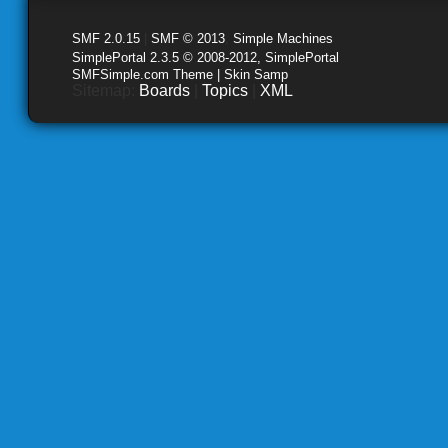
SMF 2.0.15
|
SMF © 2013
,
Simple Machines
SimplePortal 2.3.5 © 2008-2012, SimplePortal
SMFSimple.com Theme | Skin Samp
Sitemap:
Boards
|
Topics
|
XML