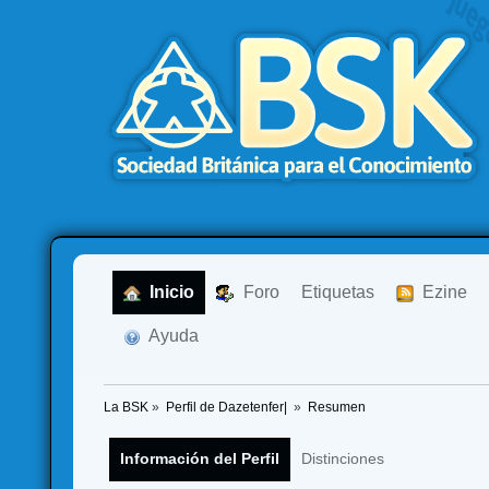
  Inicio
  Foro
Etiquetas
  Ezine
  Ayuda
La BSK
»
Perfil de Dazetenfer| 
»
Resumen
Información del Perfil
Distinciones