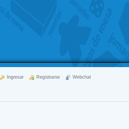
  Ingresar
  Registrarse
  Webchat