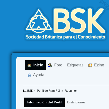
  Inicio
  Foro
Etiquetas
  Ezine
  Ayuda
La BSK
»
Perfil de Fran F G 
»
Resumen
Información del Perfil
Distinciones