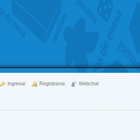
  Ingresar
  Registrarse
  Webchat