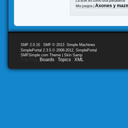
La BSK es como una panadería
Axones y maz
Mis juegos
|
SMF 2.0.15
|
SMF © 2013
,
Simple Machines
SimplePortal 2.3.5 © 2008-2012, SimplePortal
SMFSimple.com Theme | Skin Samp
Sitemap:
Boards
|
Topics
|
XML