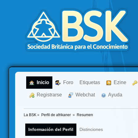
  Inicio
  Foro
Etiquetas
  Ezine
  Registrarse
  Webchat
  Ayuda
La BSK
»
Perfil de afrikaner 
»
Resumen
Información del Perfil
Distinciones