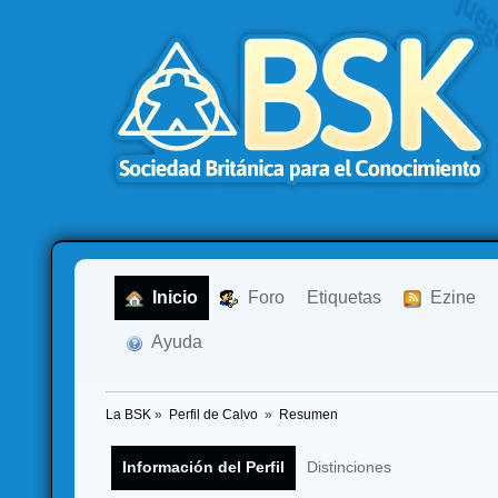
  Inicio
  Foro
Etiquetas
  Ezine
  Ayuda
La BSK
»
Perfil de Calvo 
»
Resumen
Información del Perfil
Distinciones