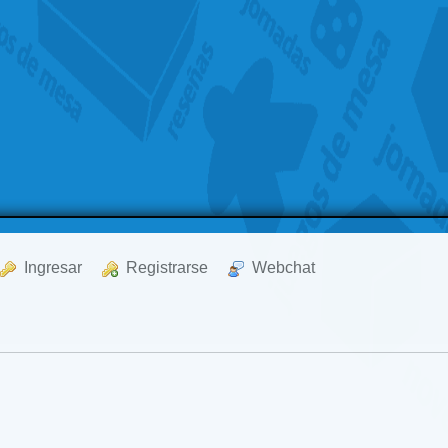
  Ingresar
  Registrarse
  Webchat