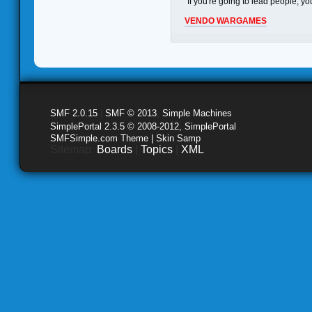
"If you're going to lead people, 
VENDO WARGAMES
SMF 2.0.15
|
SMF © 2013
,
Simple Machines
SimplePortal 2.3.5 © 2008-2012, SimplePortal
SMFSimple.com Theme | Skin Samp
Sitemap:
Boards
|
Topics
|
XML