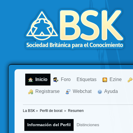
  Inicio
  Foro
Etiquetas
  Ezine
  Registrarse
  Webchat
  Ayuda
La BSK
»
Perfil de borat 
»
Resumen
Información del Perfil
Distinciones