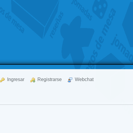
  Ingresar
  Registrarse
  Webchat