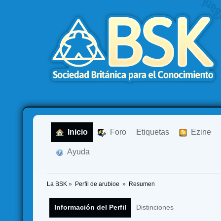
  Inicio
  Foro
Etiquetas
  Ezine
  Ayuda
La BSK
»
Perfil de arubioe 
»
Resumen
Información del Perfil
Distinciones