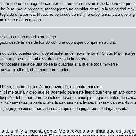
 claro que en un juego de carreras el como se muevan importa pero es que e
elto (a mí me lo parece al menos)como no cambiar de raíl o la velocidad máx
tegia de una partida. Muuucho tiene que cambiar la experiencia para que eligi
o lo veo más completo.
maximus es un grandisimo juego.
ugado desde finales de los 80 con una copia que compre en su dia.
endo como puedes decir que el sistema de movimiento en Circus Maximus esta
 de turno se realiza al azar durante toda la carrera.
o inocente saca de una bolsa la cuadriga a la que le toca moverse.
 si vas el ultimo, el primero o en medio.
l turno, que es de lo más controvertido, no hacía mención.
mí si me gusta y creo que es acertado para este juego que tiene un alto com
después del primer turno (o incluso desde el principio según el orden de salida
án inalcanzables, a cada vuelta la ventana para interactuar también me da qu
l juego y haciendo más aburrida la opción de jugar con cuadriga pesada.
a ti, a mi y a mucha gente. Me atreveria a afirmar que es juego 