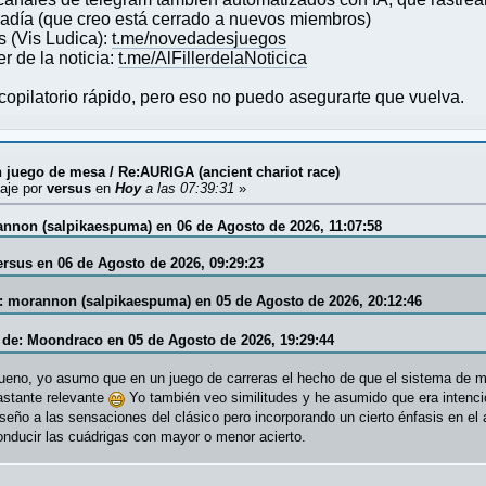
fradía (que creo está cerrado a nuevos miembros)
s (Vis Ludica):
t.me/novedadesjuegos
er de la noticia:
t.me/AlFillerdelaNoticica
copilatorio rápido, pero eso no puedo asegurarte que vuelva.
 juego de mesa
/
Re:AURIGA (ancient chariot race)
aje por
versus
en
Hoy
a las 07:39:31
»
annon (salpikaespuma) en 06 de Agosto de 2026, 11:07:58
versus en 06 de Agosto de 2026, 09:29:23
e: morannon (salpikaespuma) en 05 de Agosto de 2026, 20:12:46
a de: Moondraco en 05 de Agosto de 2026, 19:29:44
ueno, yo asumo que en un juego de carreras el hecho de que el sistema de 
astante relevante
Yo también veo similitudes y he asumido que era intenci
iseño a las sensaciones del clásico pero incorporando un cierto énfasis en 
onducir las cuádrigas con mayor o menor acierto.