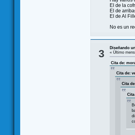
El de la co
El de arriba
El de Al Fill
No es un re
Diseñando un
3
« Último mens
Cita de: mor
Cita de: 
Cita d
Cit
B
b
d
c