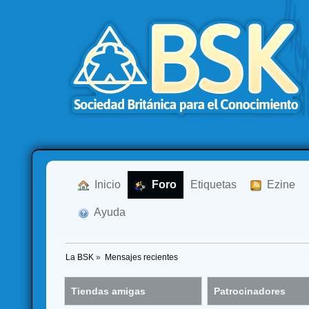
  Inicio
  Foro
Etiquetas
  Ezine
  Ayuda
La BSK
»
Mensajes recientes
Tiendas amigas
Patrocinadores