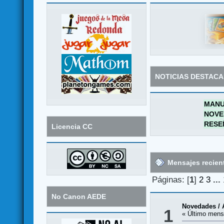
NOTICIAS DESTAC
MANU
NOVE
RESE
Licencia CC
Mensajes recien
Páginas: [
1
]
2
3
...
No Canon AEDE
Novedades / 
1
« Último mens