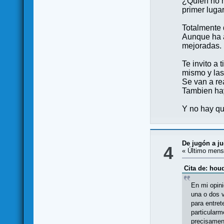
¿Quien no h
primer lug
Totalmente 
Aunque ha a
mejoradas.
Te invito a
mismo y las
Se van a re
Tambien hay
Y no hay qu
De jugón a j
4
« Último mens
Cita de: houd
En mi opin
una o dos 
para entret
particularm
precisamen