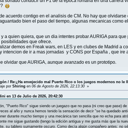
a soñado conducir un F1 de la epoca romana en una carrera viol
ar?
de acuerdo contigo en el analisis de CM. No hay que olvidarse 
guantado bien el paso del tiempo, algunas mecanicas como el
 ti y a quien quiera, que un dia intentes probar AURIGA para q
 posibilidades que ofrece.
alizar demos en Freak wars, en LES y en clubes de Madrid a cor
 intencion de ir a mas jornadas y CONS por España , que ire 
e olvidar que AURIGA, aunque avanzado es un prototipo.
ugón
/
Re:¿Ha envejecido mal Puerto Rico o los juegos modernos no le ll
aje por
Shiring
en
06 de Agosto de 2026, 22:13:30
»
ini en 13 de Julio de 2026, 20:42:30
ión, "Puerto Rico" sigue siendo un juegazo que no pasa (ni creo que pase) 
veces al año y nunca hemos tenido la sensación de decir "se ha quedado anti
ener durante mucho tiempo y una mecánica tan sencilla que no echa para atrá
ente me sigue gustando (tengo la edición antigua y me gusta más que la nuev
te, su tablero sumamente oscuro. Como decía algún compañero antes: no sé s