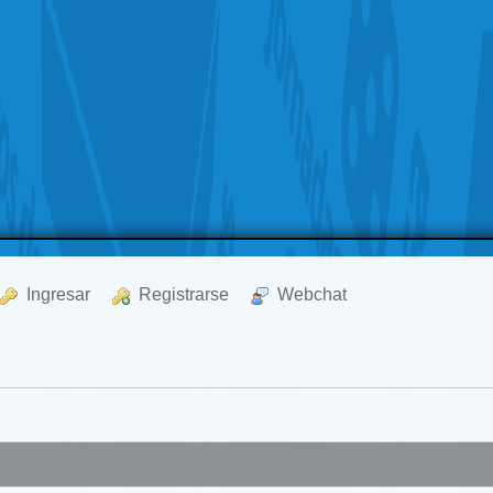
  Ingresar
  Registrarse
  Webchat