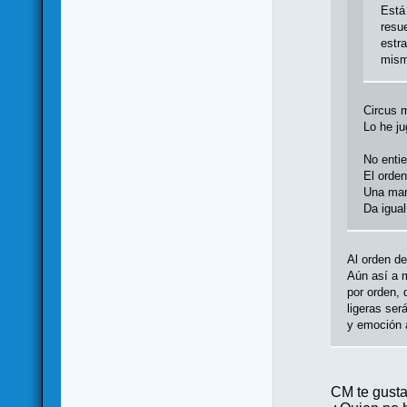
Está
resu
estra
mism
Circus 
Lo he j
No enti
El orden
Una man
Da igual
Al orden de
Aún así a 
por orden, 
ligeras ser
y emoción a
CM te gusta 