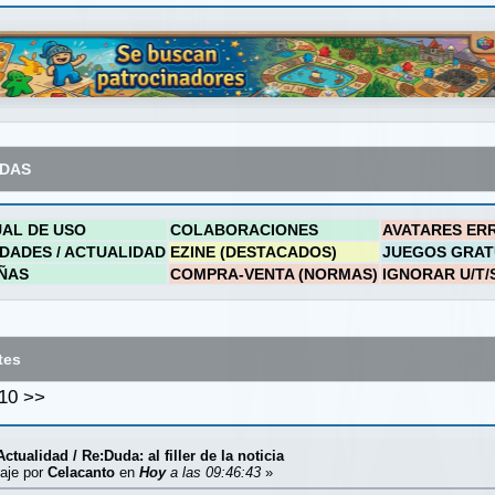
ADAS
AL DE USO
COLABORACIONES
AVATARES ER
DADES / ACTUALIDAD
EZINE (DESTACADOS)
JUEGOS GRAT
ÑAS
COMPRA-VENTA (NORMAS)
IGNORAR U/T/
tes
10
>>
Actualidad
/
Re:Duda: al filler de la noticia
aje por
Celacanto
en
Hoy
a las 09:46:43
»