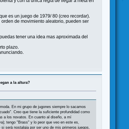
enta y con la unica regla de llegar a meta en
que es un juego de 1979/ 80 (creo recordar).
 orden de movimiento aleatorio, pueden ser
ue puedas tener una idea mas aproximada del
to plazo.
anunciando.
egan a la altura?
de moda. En mi grupo de jugones siempre lo sacamos
cuado". Creo que tiene la suficiente profundidad como
s a los novatos. En cuanto al diseño, a mí
a); tengo "Brass" y lo peor que veo en este es,
i será nostalgia por ser uno de mis primeros juegos,