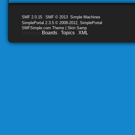
SMF 2.0.15
|
SMF © 2013
,
Simple Machines
SimplePortal 2.3.5 © 2008-2012, SimplePortal
SMFSimple.com Theme | Skin Samp
Sitemap:
Boards
|
Topics
|
XML