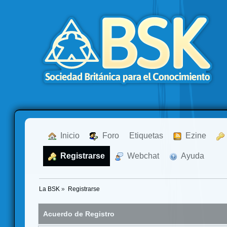
  Inicio
  Foro
Etiquetas
  Ezine
  Registrarse
  Webchat
  Ayuda
La BSK
»
Registrarse
Acuerdo de Registro