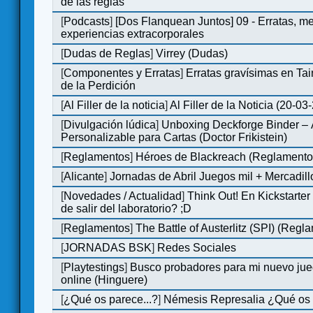
de las reglas
[
Podcasts
]
[Dos Flanquean Juntos] 09 - Erratas, me
experiencias extracorporales
[
Dudas de Reglas
]
Virrey (Dudas)
[
Componentes y Erratas
]
Erratas gravísimas en Tai
de la Perdición
[
Al Filler de la noticia
]
Al Filler de la Noticia (20-03
[
Divulgación lúdica
]
Unboxing Deckforge Binder –
Personalizable para Cartas (Doctor Frikistein)
[
Reglamentos
]
Héroes de Blackreach (Reglamento
[
Alicante
]
Jornadas de Abril Juegos mil + Mercadill
[
Novedades / Actualidad
]
Think Out! En Kickstarte
de salir del laboratorio? ;D
[
Reglamentos
]
The Battle of Austerlitz (SPI) (Regl
[
JORNADAS BSK
]
Redes Sociales
[
Playtestings
]
Busco probadores para mi nuevo jue
online (Hinguere)
[
¿Qué os parece...?
]
Némesis Represalia ¿Qué os