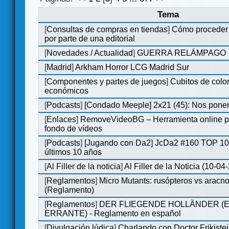
Tema
[
Consultas de compras en tiendas
]
Cómo proceder 
por parte de una editorial
[
Novedades / Actualidad
]
GUERRA RELÁMPAGO
[
Madrid
]
Arkham Horror LCG Madrid Sur
[
Componentes y partes de juegos
]
Cubitos de col
económicos
[
Podcasts
]
[Condado Meeple] 2x21 (45): Nos pone
[
Enlaces
]
RemoveVideoBG – Herramienta online pa
fondo de vídeos
[
Podcasts
]
[Jugando con Da2] JcDa2 #160 TOP 10 
últimos 10 años
[
Al Filler de la noticia
]
Al Filler de la Noticia (10-04
[
Reglamentos
]
Micro Mutants: rusópteros vs aracn
(Reglamento)
[
Reglamentos
]
DER FLIEGENDE HOLLÄNDER (
ERRANTE) - Reglamento en español
[
Divulgación lúdica
]
Charlando con Doctor Frikistein