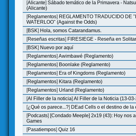
[
Alicante
]
Sábado temático de la Primavera - Nats
(Alicante)
[
Reglamentos
]
REGLAMENTO TRADUCIDO DE 
WATERLOO" (Against the Odds)
[
BSK
]
Hola, somos Catarandamus.
[
Reseñas escritas
]
FIRESIEGE - Reseña en Solitar
[
BSK
]
Nuevo por aquí
[
Reglamentos
]
Awimbawé (Reglamento)
[
Reglamentos
]
Boonlake (Reglamento)
[
Reglamentos
]
Era of Kingdoms (Reglamento)
[
Reglamentos
]
Kitara (Reglamento)
[
Reglamentos
]
Urland (Reglamento)
[
Al Filler de la noticia
]
Al Filler de la Noticia (13-03
[
¿Qué os parece...?
]
DEad Cells o el destino de l
[
Podcasts
]
[Condado Meeple] 2x19 (43): Hoy nos 
Games
[
Pasatiempos
]
Quiz 16