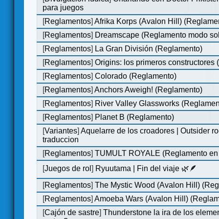
para juegos
[
Reglamentos
]
Afrika Korps (Avalon Hill) (Reglame
[
Reglamentos
]
Dreamscape (Reglamento modo soli
[
Reglamentos
]
La Gran División (Reglamento)
[
Reglamentos
]
Origins: los primeros constructores
[
Reglamentos
]
Colorado (Reglamento)
[
Reglamentos
]
Anchors Aweigh! (Reglamento)
[
Reglamentos
]
River Valley Glassworks (Reglamen
[
Reglamentos
]
Planet B (Reglamento)
[
Variantes
]
Aquelarre de los croadores | Outsider r
traduccion
[
Reglamentos
]
TUMULT ROYALE (Reglamento en 
[
Juegos de rol
]
Ryuutama | Fin del viaje 🌿🪶
[
Reglamentos
]
The Mystic Wood (Avalon Hill) (Re
[
Reglamentos
]
Amoeba Wars (Avalon Hill) (Reglam
[
Cajón de sastre
]
Thunderstone la ira de los elemen