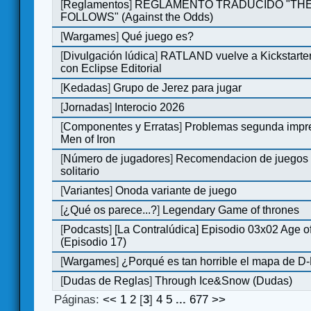
[
Reglamentos
]
REGLAMENTO TRADUCIDO "TH
FOLLOWS" (Against the Odds)
[
Wargames
]
Qué juego es?
[
Divulgación lúdica
]
RATLAND vuelve a Kickstarter
con Eclipse Editorial
[
Kedadas
]
Grupo de Jerez para jugar
[
Jornadas
]
Interocio 2026
[
Componentes y Erratas
]
Problemas segunda impre
Men of Iron
[
Número de jugadores
]
Recomendacion de juegos P
solitario
[
Variantes
]
Onoda variante de juego
[
¿Qué os parece...?
]
Legendary Game of thrones
[
Podcasts
]
[La Contralúdica] Episodio 03x02 Age 
(Episodio 17)
[
Wargames
]
¿Porqué es tan horrible el mapa de D
[
Dudas de Reglas
]
Through Ice&Snow (Dudas)
Páginas:
<<
1
2
[
3
]
4
5
...
677
>>