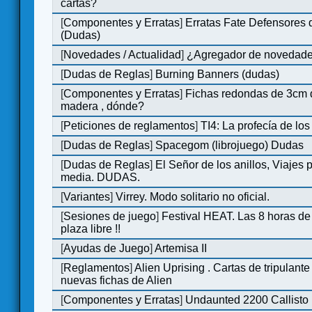
cartas?
[
Componentes y Erratas
]
Erratas Fate Defensores
(Dudas)
[
Novedades / Actualidad
]
¿Agregador de novedad
[
Dudas de Reglas
]
Burning Banners (dudas)
[
Componentes y Erratas
]
Fichas redondas de 3cm d
madera , dónde?
[
Peticiones de reglamentos
]
TI4: La profecía de los
[
Dudas de Reglas
]
Spacegom (librojuego) Dudas
[
Dudas de Reglas
]
El Señor de los anillos, Viajes po
media. DUDAS.
[
Variantes
]
Virrey. Modo solitario no oficial.
[
Sesiones de juego
]
Festival HEAT. Las 8 horas de
plaza libre !!
[
Ayudas de Juego
]
Artemisa II
[
Reglamentos
]
Alien Uprising . Cartas de tripulante
nuevas fichas de Alien
[
Componentes y Erratas
]
Undaunted 2200 Callisto 