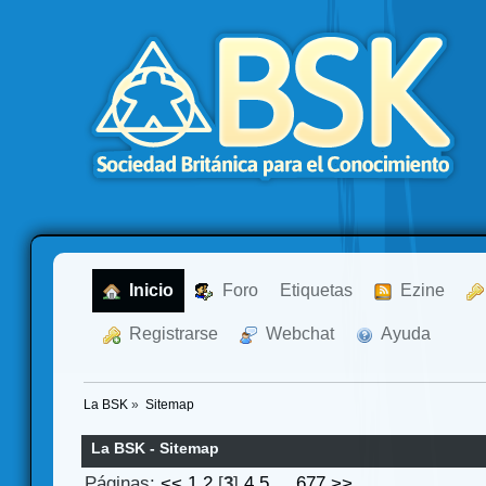
  Inicio
  Foro
Etiquetas
  Ezine
  Registrarse
  Webchat
  Ayuda
La BSK
»
Sitemap
La BSK - Sitemap
Páginas:
<<
1
2
[
3
]
4
5
...
677
>>