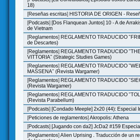
18)
[
Reseñas escritas
]
HISTORIA DE ORIGEN - Reseña
[
Podcasts
]
[Dos Flanquean Juntos] 10 - A de Arrakis
de Vietnam
[
Reglamentos
]
REGLAMENTO TRADUCIDO "FRIE
de Descartes)
[
Reglamentos
]
REGLAMENTO TRADUCIDO "THE
VITTORIA" (Strategic Studies Games)
[
Reglamentos
]
REGLAMENTO TRADUCIDO "WE
MASSENA" (Revista Wargamer)
[
Reglamentos
]
REGLAMENTO TRADUCIDO "SIEG
(Revista Wargamer)
[
Reglamentos
]
REGLAMENTO TRADUCIDO "TOL
(Revista Parabellum)
[
Podcasts
]
[Condado Meeple] 2x20 (44): Especial 
[
Peticiones de reglamentos
]
Akropolis: Athena
[
Podcasts
]
[Jugando con da2] JcDa2 #159 Especial
[
Reglamentos
]
Alien Uprising . Traducción de un 