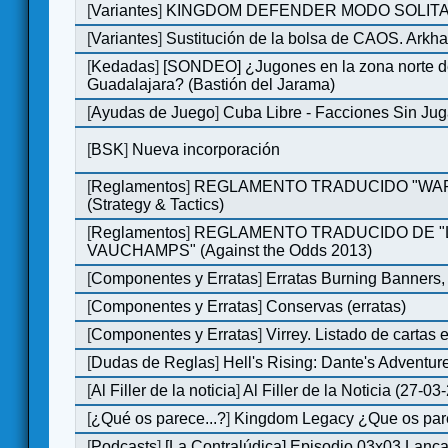
[
Variantes
]
KINGDOM DEFENDER MODO SOLITA
[
Variantes
]
Sustitución de la bolsa de CAOS. Ark
[
Kedadas
]
[SONDEO] ¿Jugones en la zona norte d
Guadalajara? (Bastión del Jarama)
[
Ayudas de Juego
]
Cuba Libre - Facciones Sin Ju
[
BSK
]
Nueva incorporación
[
Reglamentos
]
REGLAMENTO TRADUCIDO "WAR
(Strategy & Tactics)
[
Reglamentos
]
REGLAMENTO TRADUCIDO DE "L
VAUCHAMPS" (Against the Odds 2013)
[
Componentes y Erratas
]
Erratas Burning Banners,
[
Componentes y Erratas
]
Conservas (erratas)
[
Componentes y Erratas
]
Virrey. Listado de cartas e
[
Dudas de Reglas
]
Hell's Rising: Dante's Adventur
[
Al Filler de la noticia
]
Al Filler de la Noticia (27-03
[
¿Qué os parece...?
]
Kingdom Legacy ¿Que os pa
[
Podcasts
]
[La Contralúdica] Episodio 03x03 Lanca