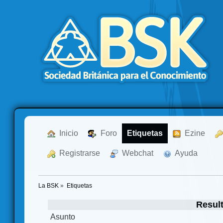
  Inicio
  Foro
Etiquetas
  Ezine
  Registrarse
  Webchat
  Ayuda
La BSK
»
Etiquetas
Resul
Asunto