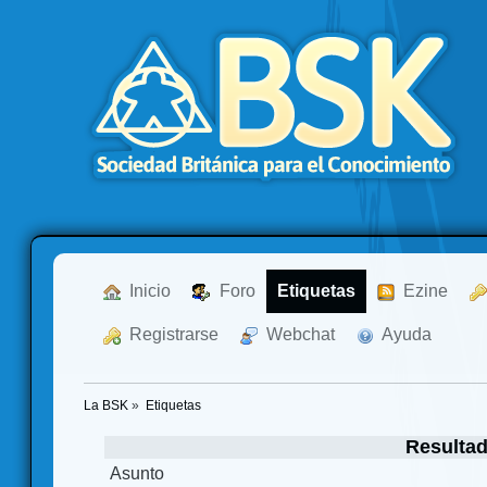
  Inicio
  Foro
Etiquetas
  Ezine
  Registrarse
  Webchat
  Ayuda
La BSK
»
Etiquetas
Resulta
Asunto