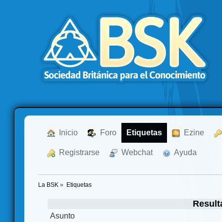
  Inicio
  Foro
Etiquetas
  Ezine
  Registrarse
  Webchat
  Ayuda
La BSK
»
Etiquetas
Result
Asunto