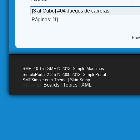
[3 al Cubo] #04 Juegos de carreras
Páginas: [
1
]
Pow
SMF 2.0.15
|
SMF © 2013
,
Simple Machines
SimplePortal 2.3.5 © 2008-2012, SimplePortal
SMFSimple.com Theme | Skin Samp
Sitemap:
Boards
|
Topics
|
XML