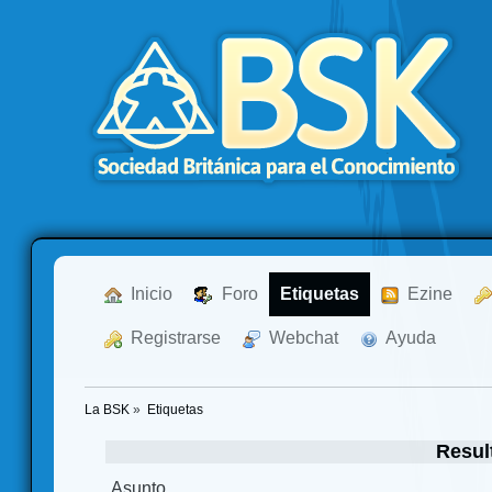
  Inicio
  Foro
Etiquetas
  Ezine
  Registrarse
  Webchat
  Ayuda
La BSK
»
Etiquetas
Resul
Asunto