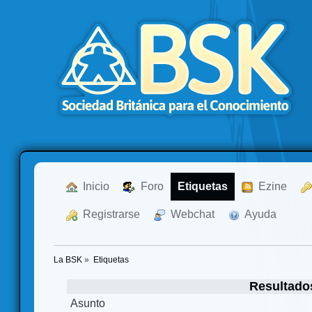
  Inicio
  Foro
Etiquetas
  Ezine
  Registrarse
  Webchat
  Ayuda
La BSK
»
Etiquetas
Resultado
Asunto