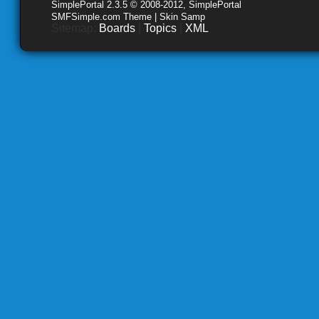
SimplePortal 2.3.5 © 2008-2012, SimplePortal
SMFSimple.com Theme | Skin Samp
Sitemap:
Boards
|
Topics
|
XML