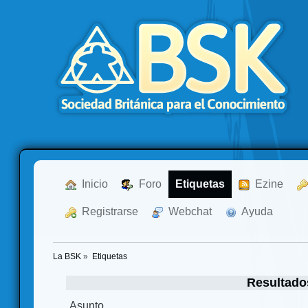
  Inicio
  Foro
Etiquetas
  Ezine
  Registrarse
  Webchat
  Ayuda
La BSK
»
Etiquetas
Resultado
Asunto