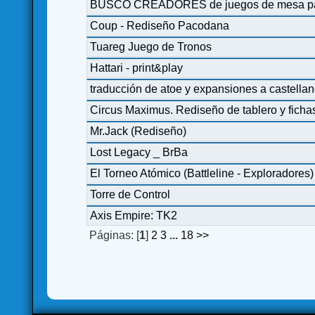
BUSCO CREADORES de juegos de mesa para
Coup - Rediseño Pacodana
Tuareg Juego de Tronos
Hattari - print&play
traducción de atoe y expansiones a castella
Circus Maximus. Rediseño de tablero y ficha
Mr.Jack (Rediseño)
Lost Legacy _ BrBa
El Torneo Atómico (Battleline - Exploradores)
Torre de Control
Axis Empire: TK2
Páginas: [
1
]
2
3
...
18
>>