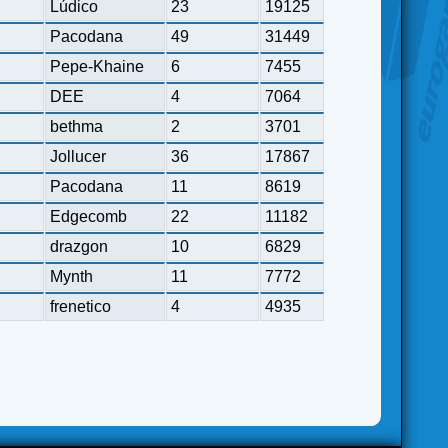
Lúdico
23
19125
Pacodana
49
31449
Pepe-Khaine
6
7455
DEE
4
7064
bethma
2
3701
Jollucer
36
17867
Pacodana
11
8619
Edgecomb
22
11182
drazgon
10
6829
Mynth
11
7772
frenetico
4
4935