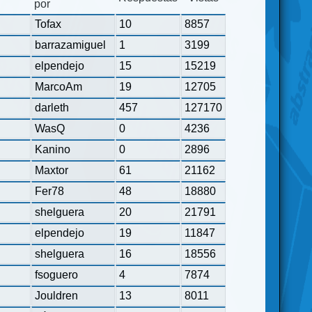
por
Tofax
10
8857
barrazamiguel
1
3199
elpendejo
15
15219
MarcoAm
19
12705
darleth
457
127170
WasQ
0
4236
Kanino
0
2896
Maxtor
61
21162
Fer78
48
18880
shelguera
20
21791
elpendejo
19
11847
shelguera
16
18556
fsoguero
4
7874
Jouldren
13
8011