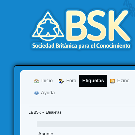
  Inicio
  Foro
Etiquetas
  Ezine
  Ayuda
La BSK
»
Etiquetas
Asunto