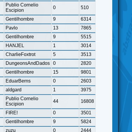
Publio Cornelio
0
510
Escipion
Gentilhombre
9
6314
Pavlo
13
7865
Gentilhombre
9
5515
HANJEL
1
3014
CharlieFoxtrot
5
3513
DungeonsAndDados
0
2820
Gentilhombre
15
9801
EduarBerns
0
2603
aldgard
1
3975
Publio Cornelio
44
16808
Escipion
FIRE!
0
3501
Gentilhombre
9
5824
zuzu
0
2444