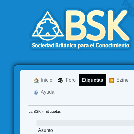
  Inicio
  Foro
Etiquetas
  Ezine
  Ayuda
La BSK
»
Etiquetas
Asunto