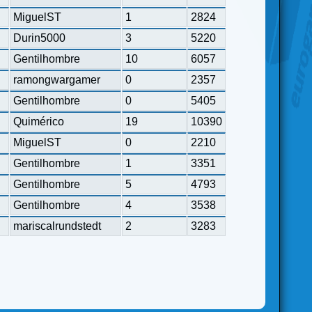
MiguelST
1
2824
Durin5000
3
5220
Gentilhombre
10
6057
ramongwargamer
0
2357
Gentilhombre
0
5405
Quimérico
19
10390
MiguelST
0
2210
Gentilhombre
1
3351
Gentilhombre
5
4793
Gentilhombre
4
3538
mariscalrundstedt
2
3283