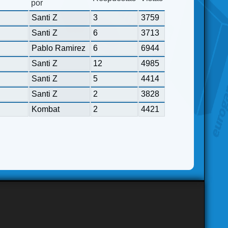
por
Santi Z
3
3759
Santi Z
6
3713
Pablo Ramirez
6
6944
Santi Z
12
4985
Santi Z
5
4414
Santi Z
2
3828
Kombat
2
4421