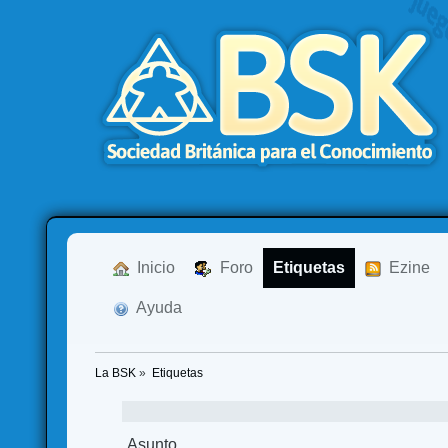
  Inicio
  Foro
Etiquetas
  Ezine
  Ayuda
La BSK
»
Etiquetas
Asunto