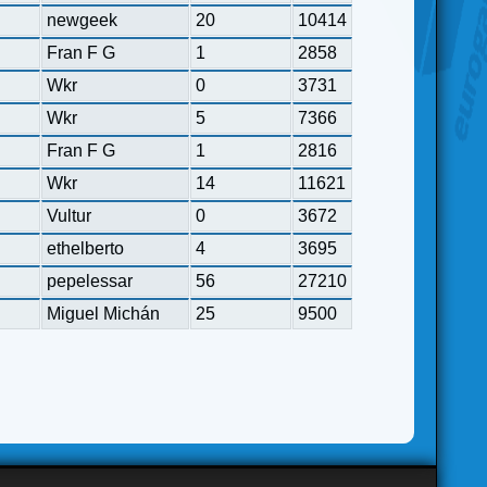
newgeek
20
10414
Fran F G
1
2858
Wkr
0
3731
Wkr
5
7366
Fran F G
1
2816
Wkr
14
11621
Vultur
0
3672
ethelberto
4
3695
pepelessar
56
27210
Miguel Michán
25
9500