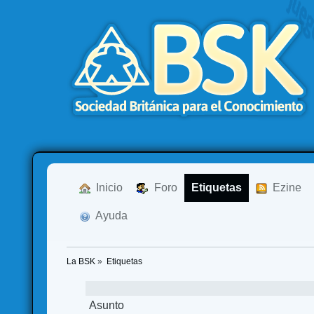
  Inicio
  Foro
Etiquetas
  Ezine
  Ayuda
La BSK
»
Etiquetas
Asunto