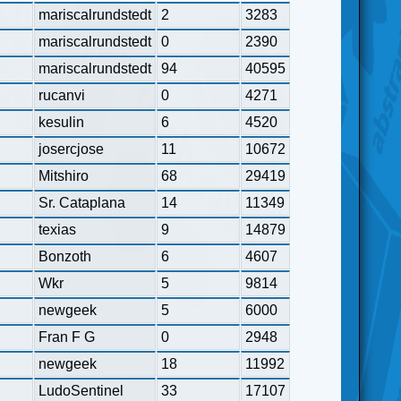
mariscalrundstedt
2
3283
mariscalrundstedt
0
2390
mariscalrundstedt
94
40595
rucanvi
0
4271
kesulin
6
4520
josercjose
11
10672
Mitshiro
68
29419
Sr. Cataplana
14
11349
texias
9
14879
Bonzoth
6
4607
Wkr
5
9814
newgeek
5
6000
Fran F G
0
2948
newgeek
18
11992
LudoSentinel
33
17107