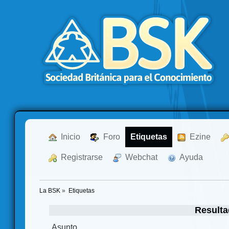
  Inicio
  Foro
Etiquetas
  Ezine
  Registrarse
  Webchat
  Ayuda
La BSK
»
Etiquetas
Resulta
Asunto