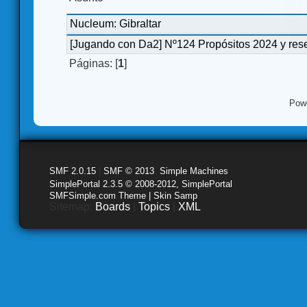
Nucleum: Gibraltar
[Jugando con Da2] Nº124 Propósitos 2024 y re
Páginas: [
1
]
Pow
SMF 2.0.15
|
SMF © 2013
,
Simple Machines
SimplePortal 2.3.5 © 2008-2012, SimplePortal
SMFSimple.com Theme | Skin Samp
Sitemap:
Boards
|
Topics
|
XML