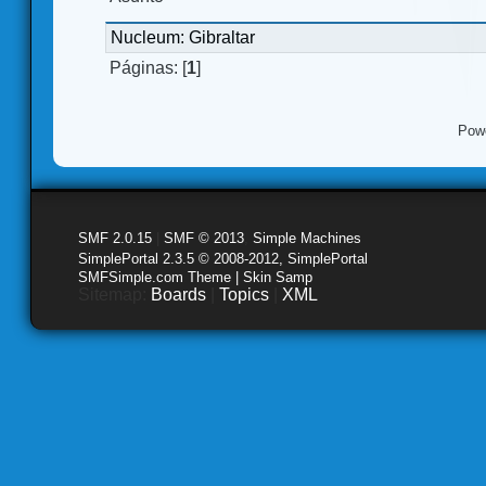
Nucleum: Gibraltar
Páginas: [
1
]
Pow
SMF 2.0.15
|
SMF © 2013
,
Simple Machines
SimplePortal 2.3.5 © 2008-2012, SimplePortal
SMFSimple.com Theme | Skin Samp
Sitemap:
Boards
|
Topics
|
XML