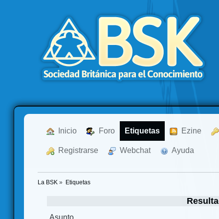
  Inicio
  Foro
Etiquetas
  Ezine
  Registrarse
  Webchat
  Ayuda
La BSK
»
Etiquetas
Resulta
Asunto