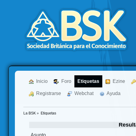
  Inicio
  Foro
Etiquetas
  Ezine
  Registrarse
  Webchat
  Ayuda
La BSK
»
Etiquetas
Result
Asunto