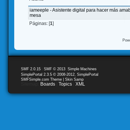
iameeple - Asistente digital para hacer más amab
mesa
Páginas: [
1
]
Pow
SMF 2.0.15
|
SMF © 2013
,
Simple Machines
SimplePortal 2.3.5 © 2008-2012, SimplePortal
SMFSimple.com Theme | Skin Samp
Sitemap:
Boards
|
Topics
|
XML