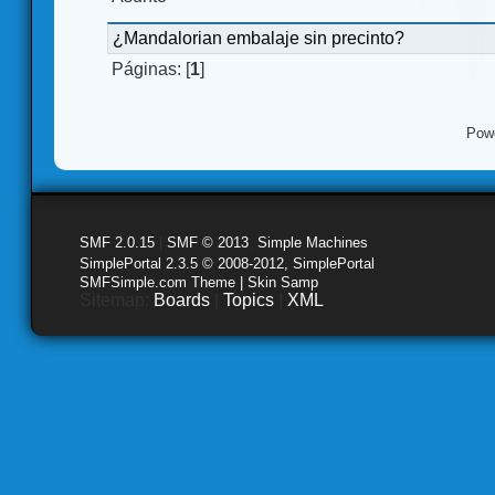
¿Mandalorian embalaje sin precinto?
Páginas: [
1
]
Pow
SMF 2.0.15
|
SMF © 2013
,
Simple Machines
SimplePortal 2.3.5 © 2008-2012, SimplePortal
SMFSimple.com Theme | Skin Samp
Sitemap:
Boards
|
Topics
|
XML