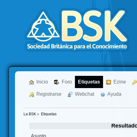
  Inicio
  Foro
Etiquetas
  Ezine
  Registrarse
  Webchat
  Ayuda
La BSK
»
Etiquetas
Resultado
Asunto