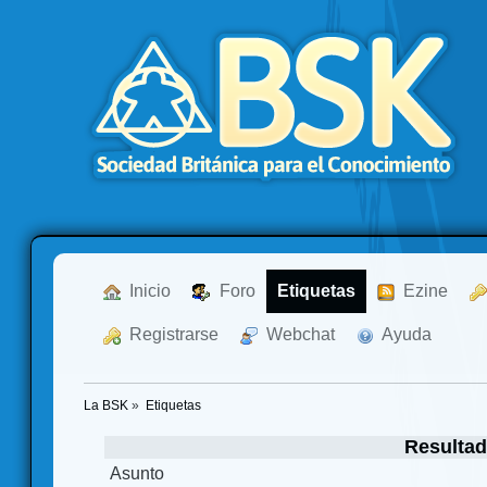
  Inicio
  Foro
Etiquetas
  Ezine
  Registrarse
  Webchat
  Ayuda
La BSK
»
Etiquetas
Resultad
Asunto