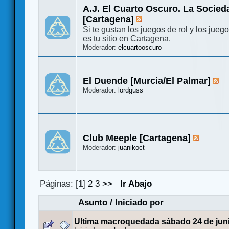
A.J. El Cuarto Oscuro. La Socied
[Cartagena]
Si te gustan los juegos de rol y los jueg
es tu sitio en Cartagena.
Moderador:
elcuartooscuro
El Duende [Murcia/El Palmar]
Moderador:
lordguss
Club Meeple [Cartagena]
Moderador:
juanikoct
Páginas: [
1
]
2
3
>>
Ir Abajo
Asunto
/
Iniciado por
Ultima macroquedada sábado 24 de jun