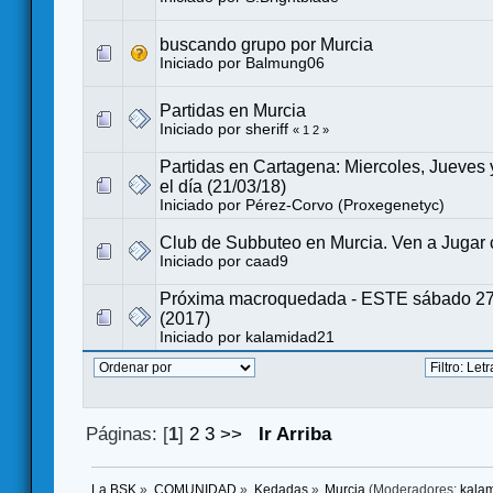
buscando grupo por Murcia
Iniciado por
Balmung06
Partidas en Murcia
Iniciado por
sheriff
«
1
2
»
Partidas en Cartagena: Miercoles, Jueves 
el día (21/03/18)
Iniciado por
Pérez-Corvo (Proxegenetyc)
Club de Subbuteo en Murcia. Ven a Jugar 
Iniciado por
caad9
Próxima macroquedada - ESTE sábado 2
(2017)
Iniciado por
kalamidad21
Páginas: [
1
]
2
3
>>
Ir Arriba
La BSK
»
COMUNIDAD
»
Kedadas
»
Murcia
(Moderadores:
kala