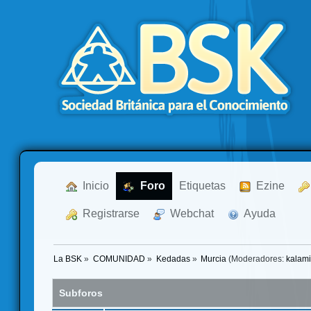
  Inicio
  Foro
Etiquetas
  Ezine
  Registrarse
  Webchat
  Ayuda
La BSK
»
COMUNIDAD
»
Kedadas
»
Murcia
(Moderadores:
kalam
Subforos