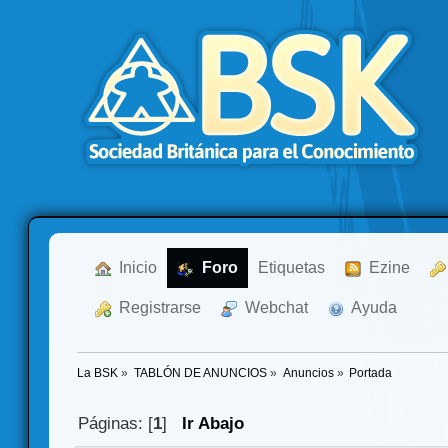
  Inicio
  Foro
Etiquetas
  Ezine
  Registrarse
  Webchat
  Ayuda
La BSK
»
TABLÓN DE ANUNCIOS
»
Anuncios
»
Portada
Páginas: [
1
]
Ir Abajo