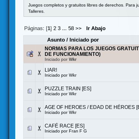
Juegos completos y gratuitos libres de derechos. Para j
Talleres.
Páginas: [
1
]
2
3
...
58
>>
Ir Abajo
Asunto
/
Iniciado por
NORMAS PARA LOS JUEGOS GRATUIT
DE FUNCIONAMIENTO)
Iniciado por
Wkr
LIAR!
Iniciado por
Wkr
PUZZLE TRAIN [ES]
Iniciado por
Wkr
AGE OF HEROES / EDAD DE HÉROES [
Iniciado por
Wkr
CAFÉ RACE [ES]
Iniciado por
Fran F G