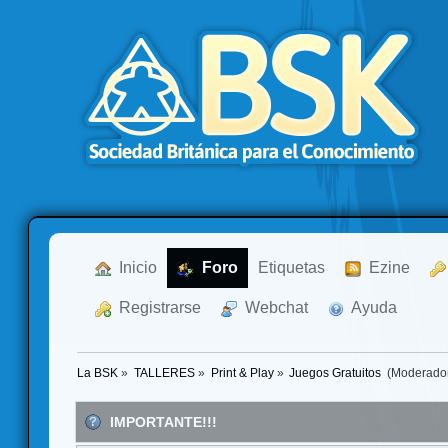
  Inicio
  Foro
Etiquetas
  Ezine
  Registrarse
  Webchat
  Ayuda
La BSK
»
TALLERES
»
Print & Play
»
Juegos Gratuitos 
(Moderado
IMPORTANTE!!!