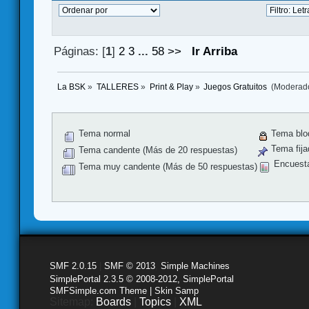
Páginas: [
1
]
2
3
...
58
>>
Ir Arriba
La BSK
»
TALLERES
»
Print & Play
»
Juegos Gratuitos 
(Moderad
Tema normal
Tema blo
Tema fija
Tema candente (Más de 20 respuestas)
Encuest
Tema muy candente (Más de 50 respuestas)
SMF 2.0.15
|
SMF © 2013
,
Simple Machines
SimplePortal 2.3.5 © 2008-2012, SimplePortal
SMFSimple.com Theme | Skin Samp
Sitemap:
Boards
|
Topics
|
XML