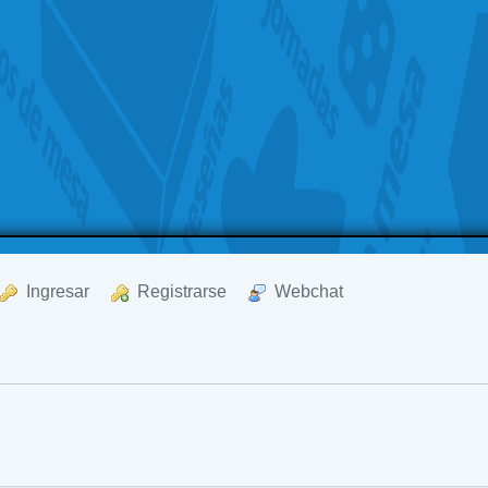
  Ingresar
  Registrarse
  Webchat