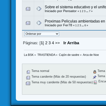
Sobre el sistema educativo y el unif
Iniciado por
Pensator
«
1
2
3
...
7
»
Proximas Peliculas ambientadas en
Iniciado por
Fer78
«
1
2
3
...
6
»
Páginas: [
1
]
2
3
4
>>
Ir Arriba
La BSK
»
TRASTIENDA
»
Cajón de sastre
»
Arca de Noe
Tema normal
Tema 
Tema f
Tema candente (Más de 20 respuestas)
Encu
Tema muy candente (Más de 50 respuestas)