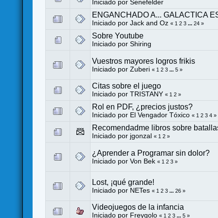
Iniciado por
Senefelder
ENGANCHADO A... GALACTICA E
Iniciado por
Jack and Oz
«
1
2
3
...
24
»
Sobre Youtube
Iniciado por
Shiring
Vuestros mayores logros frikis
Iniciado por Zuberi
«
1
2
3
...
5
»
Citas sobre el juego
Iniciado por
TRISTANY
«
1
2
»
Rol en PDF, ¿precios justos?
Iniciado por
El Vengador Tóxico
«
1
2
3
4
»
Recomendadme libros sobre batalla
Iniciado por
jgonzal
«
1
2
»
¿Aprender a Programar sin dolor?
Iniciado por
Von Bek
«
1
2
3
»
Lost, ¡qué grande!
Iniciado por
NETes
«
1
2
3
...
26
»
Videojuegos de la infancia
Iniciado por Freygolo
«
1
2
3
...
5
»