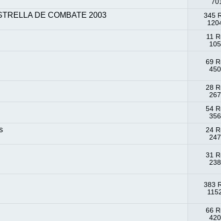
701
STRELLA DE COMBATE 2003
345 
1204
11 R
105
69 R
450
28 R
267
54 R
356
s
24 R
247
31 R
238
383 
1152
66 R
420