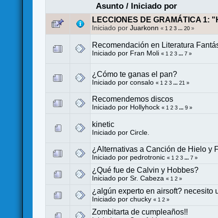
Asunto
/
Iniciado por
LECCIONES DE GRAMÁTICA 1: "
Iniciado por
Juarkonn
«
1
2
3
...
20
»
Recomendación en Literatura Fantás
Iniciado por
Fran Moli
«
1
2
3
...
7
»
¿Cómo te ganas el pan?
Iniciado por consalo
«
1
2
3
...
21
»
Recomendemos discos
Iniciado por
Hollyhock
«
1
2
3
...
9
»
kinetic
Iniciado por
Circle.
¿Alternativas a Canción de Hielo y
Iniciado por
pedrotronic
«
1
2
3
...
7
»
¿Qué fue de Calvin y Hobbes?
Iniciado por
Sr. Cabeza
«
1
2
»
¿algún experto en airsoft? necesito
Iniciado por
chucky
«
1
2
»
Zombitarta de cumpleaños!!