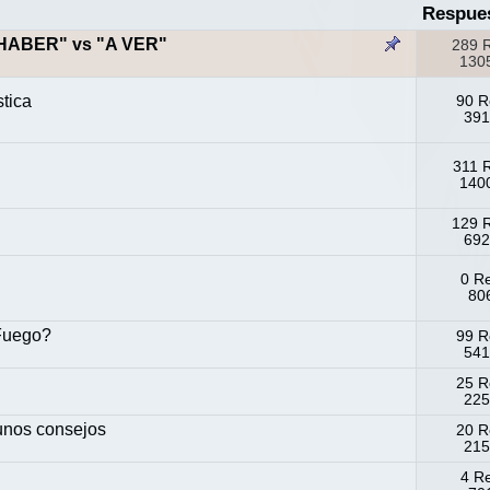
Respue
HABER" vs "A VER"
289 
1305
tica
90 R
391
311 
1400
129 
692
0 R
806
 Fuego?
99 R
541
25 R
225
 unos consejos
20 R
215
4 R