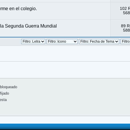
orme en el colegio.
102 
568
 la Segunda Guerra Mundial
89 R
588
bloqueado
ijado
esta