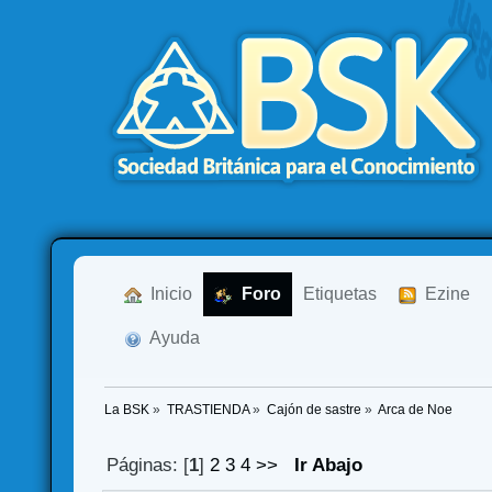
  Inicio
  Foro
Etiquetas
  Ezine
  Ayuda
La BSK
»
TRASTIENDA
»
Cajón de sastre
»
Arca de Noe
Páginas: [
1
]
2
3
4
>>
Ir Abajo