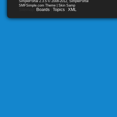
SimplePortal 2.3.5 © 2008-2012, SimplePortal
SMFSimple.com Theme | Skin Samp
Sitemap:
Boards
|
Topics
|
XML