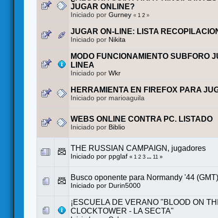
JUGAR ONLINE?
Iniciado por
Gurney
«
1
2
»
JUGAR ON-LINE: LISTA RECOPILACIO
Iniciado por
Nikita
MODO FUNCIONAMIENTO SUBFORO J
LINEA
Iniciado por
Wkr
HERRAMIENTA EN FIREFOX PARA JU
Iniciado por marioaguila
WEBS ONLINE CONTRA PC. LISTADO
Iniciado por
Biblio
THE RUSSIAN CAMPAIGN, jugadores
Iniciado por
ppglaf
«
1
2
3
...
11
»
Busco oponente para Normandy '44 (GMT
Iniciado por
Durin5000
¡ESCUELA DE VERANO "BLOOD ON TH
CLOCKTOWER - LA SECTA"