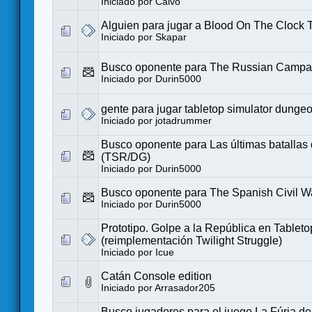
Iniciado por
Calvo
Alguien para jugar a Blood On The Clock 
Iniciado por
Skapar
Busco oponente para The Russian Campa
Iniciado por
Durin5000
gente para jugar tabletop simulator dunge
Iniciado por
jotadrummer
Busco oponente para Las últimas batallas
(TSR/DG)
Iniciado por
Durin5000
Busco oponente para The Spanish Civil W
Iniciado por
Durin5000
Prototipo. Golpe a la República en Tableto
(reimplementación Twilight Struggle)
Iniciado por
Icue
Catán Console edition
Iniciado por
Arrasador205
Busco jugadores para el juego La Fúria de