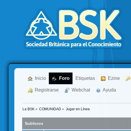
  Inicio
  Foro
Etiquetas
  Ezine
  Registrarse
  Webchat
  Ayuda
La BSK
»
COMUNIDAD
»
Jugar en Línea
Subforos