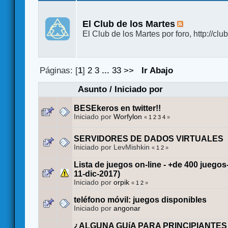
El Club de los Martes
El Club de los Martes por foro, http://cl
Páginas: [
1
]
2
3
...
33
>>
Ir Abajo
Asunto
/
Iniciado por
BESEkeros en twitter!!
Iniciado por
Worfylon
«
1
2
3
4
»
SERVIDORES DE DADOS VIRTUALES
Iniciado por LevMishkin
«
1
2
»
Lista de juegos on-line - +de 400 juegos
11-dic-2017)
Iniciado por
orpik
«
1
2
»
teléfono móvil: juegos disponibles
Iniciado por
angonar
¿ALGUNA GUíA PARA PRINCIPIANTES