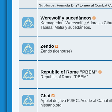
Subforos
:
Formula D
,
2º torneo al Combat 
Werewolf y sucedáneos
Karmagedon, Werewolf, ¿Adoras a Cthu
Tabula, Mafia y sucedáneos.
Zendo
Zendo (icehouse)
Republic of Rome "PBEM"
Republic of Rome "PBEM"
Chat
Applet de java PJIRC. Acude al Canal #b
hispano.org