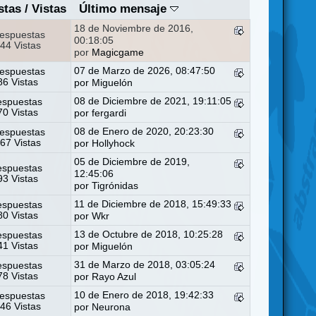
stas
/
Vistas
Último mensaje
18 de Noviembre de 2016,
espuestas
00:18:05
44 Vistas
por
Magicgame
07 de Marzo de 2026, 08:47:50
espuestas
6 Vistas
por
Miguelón
08 de Diciembre de 2021, 19:11:05
espuestas
0 Vistas
por
fergardi
08 de Enero de 2020, 20:23:30
espuestas
67 Vistas
por
Hollyhock
05 de Diciembre de 2019,
espuestas
12:45:06
3 Vistas
por
Tigrónidas
11 de Diciembre de 2018, 15:49:33
espuestas
0 Vistas
por
Wkr
13 de Octubre de 2018, 10:25:28
espuestas
1 Vistas
por
Miguelón
31 de Marzo de 2018, 03:05:24
espuestas
8 Vistas
por
Rayo Azul
10 de Enero de 2018, 19:42:33
espuestas
46 Vistas
por
Neurona