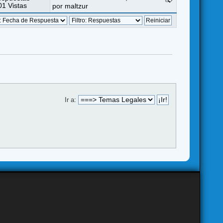
1 Vistas
por
maltzur
Ir a: