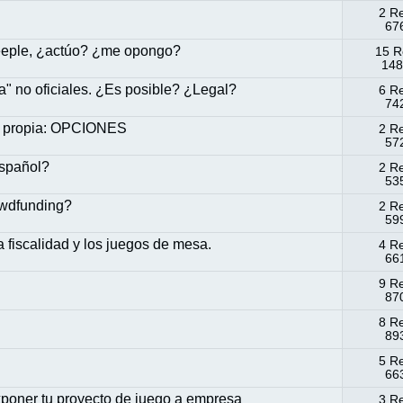
2 R
676
Meeple, ¿actúo? ¿me opongo?
15 R
148
" no oficiales. ¿Es posible? ¿Legal?
6 R
742
 propia: OPCIONES
2 R
572
español?
2 R
535
owdfunding?
2 R
599
a fiscalidad y los juegos de mesa.
4 R
661
9 R
870
8 R
893
5 R
663
poner tu proyecto de juego a empresa
3 R