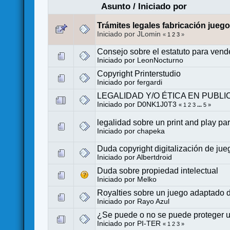
Asunto
/
Iniciado por
Trámites legales fabricación jueg
Iniciado por JLomin
«
1
2
3
»
Consejo sobre el estatuto para vend
Iniciado por
LeonNocturno
Copyright Printerstudio
Iniciado por
fergardi
LEGALIDAD Y/O ÉTICA EN PUBL
Iniciado por
D0NK1J0T3
«
1
2
3
...
5
»
legalidad sobre un print and play pa
Iniciado por
chapeka
Duda copyright digitalización de ju
Iniciado por
Albertdroid
Duda sobre propiedad intelectual
Iniciado por
Melko
Royalties sobre un juego adaptado d
Iniciado por
Rayo Azul
¿Se puede o no se puede proteger 
Iniciado por PI-TER
«
1
2
3
»