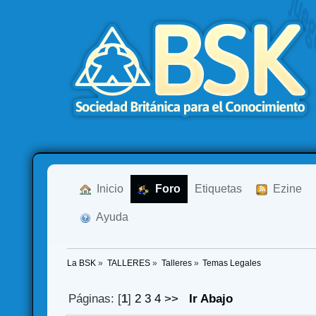
  Inicio
  Foro
Etiquetas
  Ezine
  Ayuda
La BSK
»
TALLERES
»
Talleres
»
Temas Legales
Páginas: [
1
]
2
3
4
>>
Ir Abajo