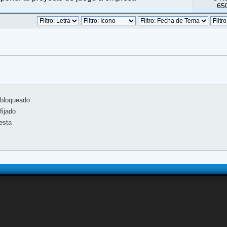
650
bloqueado
ijado
esta