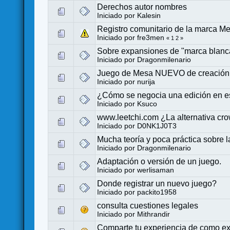
Derechos autor nombres
Iniciado por
Kalesin
Registro comunitario de la marca 
Iniciado por
fre3men
«
1
2
»
Sobre expansiones de "marca blanca
Iniciado por Dragonmilenario
Juego de Mesa NUEVO de creación
Iniciado por
nurija
¿Cómo se negocia una edición en 
Iniciado por
Ksuco
www.leetchi.com ¿La alternativa cr
Iniciado por
D0NK1J0T3
Mucha teoría y poca práctica sobre l
Iniciado por Dragonmilenario
Adaptación o versión de un juego.
Iniciado por
werlisaman
Donde registrar un nuevo juego?
Iniciado por
packito1958
consulta cuestiones legales
Iniciado por
Mithrandir
Comparte tu experiencia de como ex