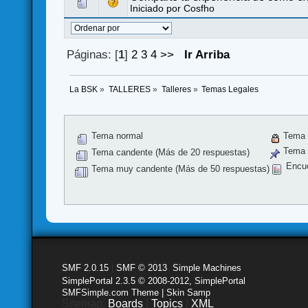
Iniciado por
Cosfho
Páginas: [
1
]
2
3
4
>>
Ir Arriba
La BSK
»
TALLERES
»
Talleres
»
Temas Legales
Tema normal
Tema 
Tema f
Tema candente (Más de 20 respuestas)
Encu
Tema muy candente (Más de 50 respuestas)
SMF 2.0.15
|
SMF © 2013
,
Simple Machines
SimplePortal 2.3.5 © 2008-2012, SimplePortal
SMFSimple.com Theme | Skin Samp
Sitemap:
Boards
|
Topics
|
XML