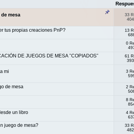
Respue
o de mesa
33 R
404
er tus propias creaciones PnP?
13 R
688
0 R
497
ICACIÓN DE JUEGOS DE MESA "COPIADOS"
61 R
393
ra mi
3 R
599
ego de mesa
2 R
508
8 R
854
esde un libro
4 R
637
un juego de mesa?
33 R
482