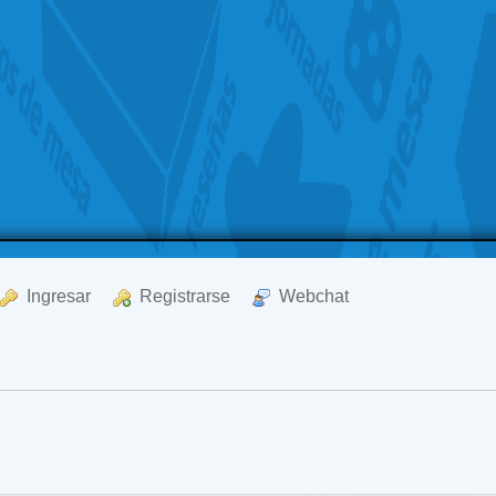
  Ingresar
  Registrarse
  Webchat